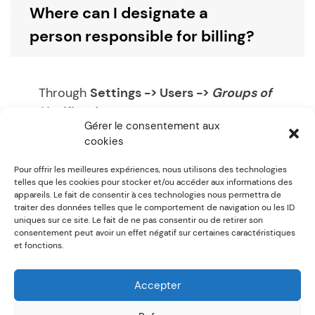
Where can I designate a
B
person responsible for billing?
Through
Settings -> Users ->
Groups of
Notification
Gérer le consentement aux
cookies
Utile? / Helpful?
Pour offrir les meilleures expériences, nous utilisons des technologies
telles que les cookies pour stocker et/ou accéder aux informations des
0
0
appareils. Le fait de consentir à ces technologies nous permettra de
traiter des données telles que le comportement de navigation ou les ID
uniques sur ce site. Le fait de ne pas consentir ou de retirer son
Post
Previous:
Where can I
Next:
What does it entail to
consentement peut avoir un effet négatif sur certaines caractéristiques
et fonctions.
designate a person
activate a notification group
navigation
responsible for deliveries?
(e.g. Person responsible for
Billing or Person responsible
Accepter
for Deliveries?)