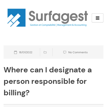
Skip
to
content
No Comments
18/01/2022
Where can I designate a
person responsible for
billing?