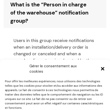
What is the “Person in charge
B
of the warehouse” notification
group?
Users in this group receive notifications
when an installation/delivery order is
changed or canceled and when a
merchandise return is relocated by the
Gérer le consentement aux
merchandise returns manager.
cookies
Pour offrir les meilleures expériences, nous utilisons des technologies
Utile? / Helpful?
telles que les cookies pour stocker et/ou accéder aux informations des
appareils. Le fait de consentir à ces technologies nous permettra de
0
0
traiter des données telles que le comportement de navigation ou les ID
uniques sur ce site. Le fait de ne pas consentir ou de retirer son
consentement peut avoir un effet négatif sur certaines caractéristiques
et fonctions.
Previous:
What is the
Next:
What is the “Person in