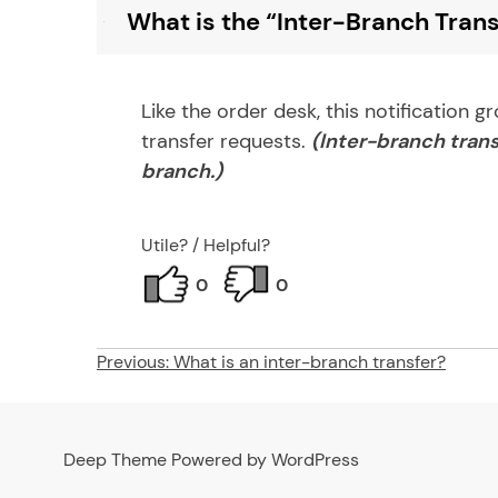
What is the “Inter-Branch Trans
B
Like the order desk, this notification g
transfer requests.
(Inter-branch trans
branch.)
Utile? / Helpful?
0
0
Post
Previous:
What is an inter-branch transfer?
navigation
Deep Theme Powered by WordPress