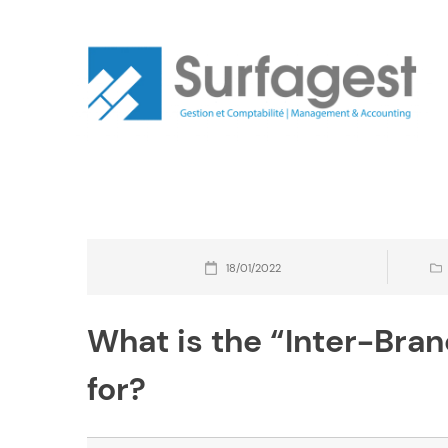
Skip
to
content
18/01/2022
What is the “Inter-Bran
for?