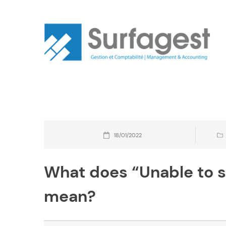
Skip
to
content
18/01/2022
What does “Unable to se
mean?