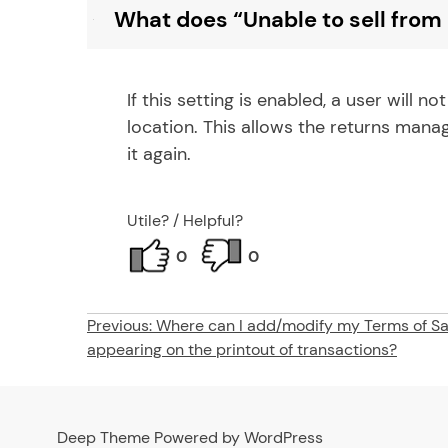
What does “Unable to sell from
B
If this setting is enabled, a user will n
location. This allows the returns mana
it again.
Utile? / Helpful?
0
0
Post
Previous:
Where can I add/modify my Terms of Sa
appearing on the printout of transactions?
navigation
Deep Theme Powered by WordPress