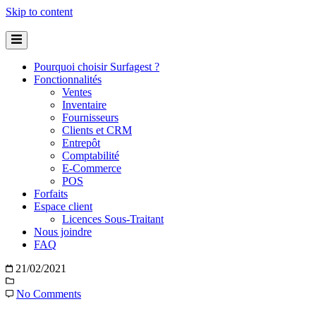
Skip to content
Pourquoi choisir Surfagest ?
Fonctionnalités
Ventes
Inventaire
Fournisseurs
Clients et CRM
Entrepôt
Comptabilité
E-Commerce
POS
Forfaits
Espace client
Licences Sous-Traitant
Nous joindre
FAQ
21/02/2021
No Comments