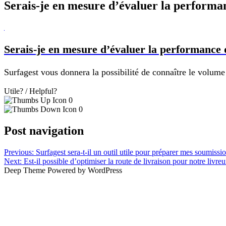
Serais-je en mesure d’évaluer la performa
B
Serais-je en mesure d’évaluer la performance 
Surfagest vous donnera la possibilité de connaître le volume
Utile? / Helpful?
0
0
Post navigation
Previous:
Surfagest sera-t-il un outil utile pour préparer mes soumissi
Next:
Est-il possible d’optimiser la route de livraison pour notre livreu
Deep Theme Powered by WordPress