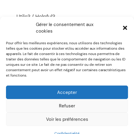
Utile? / Helpful?
Gérer le consentement aux
0
0
cookies
Pour offrir les meilleures expériences, nous utilisons des technologies
Previous:
Est-ce possible
Next:
Mon paiement
telles que les cookies pour stocker et/ou accéder aux informations des
appareils. Le fait de consentir à ces technologies nous permettra de
de créer un mode de
dépôt direct n’a pas
traiter des données telles que le comportement de navigation ou les ID
paiement par défaut
fonctionné et mon
uniques sur ce site. Le fait de ne pas consentir ou de retirer son
consentement peut avoir un effet négatif sur certaines caractéristiques
pour un fournisseur ?
institution bancaire me
et fonctions.
demande de le
retransmettre. Que dois-
Accepter
je faire ?
Refuser
Voir les préférences
Deep Theme Powered by WordPress
Confidentialité