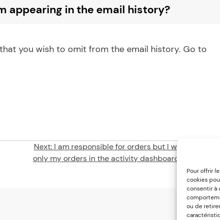
m appearing in the email history?
 that you wish to omit from the email history. Go to
Next:
I am responsible for orders but I would like to 
only my orders in the activity dashboard, what shoul
Pour offrir 
cookies pour
consentir à
comportement
ou de retire
caractéristi