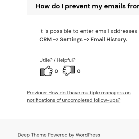
How do I prevent my emails fro
B
It is possible to enter email addresses
CRM -> Settings -> Email History.
Utile? / Helpful?
0
0
Post
Previous:
How do I have multiple managers on
notifications of uncompleted follow-ups?
navigation
Deep Theme Powered by WordPress