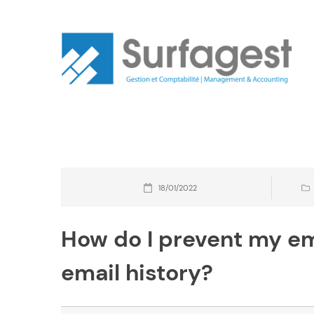
Skip
to
content
18/01/2022
How do I prevent my em
email history?