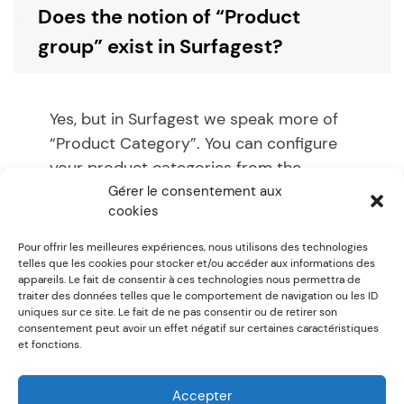
Does the notion of “Product
B
group” exist in Surfagest?
Yes, but in Surfagest we speak more of
“Product Category”. You can configure
your product categories from the
Product Category
tab in the
Settings
Gérer le consentement aux
cookies
menu
Pour offrir les meilleures expériences, nous utilisons des technologies
telles que les cookies pour stocker et/ou accéder aux informations des
Utile? / Helpful?
appareils. Le fait de consentir à ces technologies nous permettra de
traiter des données telles que le comportement de navigation ou les ID
0
0
uniques sur ce site. Le fait de ne pas consentir ou de retirer son
consentement peut avoir un effet négatif sur certaines caractéristiques
et fonctions.
Post
Previous:
Where can I
Next:
Where can I change a
configure my product
user’s username?
Accepter