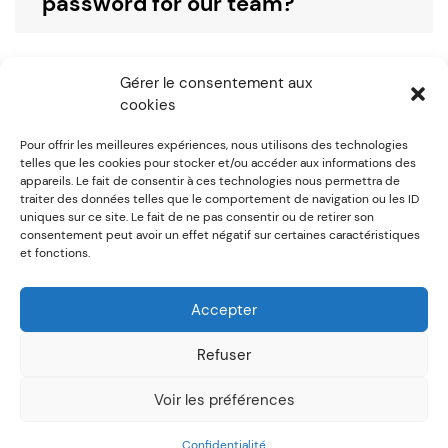
password for our team?
No. You cannot log in to Surfagest with a
Gérer le consentement aux
cookies
team so no need to save a password.
Pour offrir les meilleures expériences, nous utilisons des technologies
telles que les cookies pour stocker et/ou accéder aux informations des
Utile? / Helpful?
appareils. Le fait de consentir à ces technologies nous permettra de
traiter des données telles que le comportement de navigation ou les ID
0
0
uniques sur ce site. Le fait de ne pas consentir ou de retirer son
consentement peut avoir un effet négatif sur certaines caractéristiques
et fonctions.
Post
Previous:
Do we need to
Next:
How do I set up a sales
register permissions for our
team?
Accepter
navigation
team?
Refuser
Voir les préférences
Deep Theme Powered by WordPress
Confidentialité