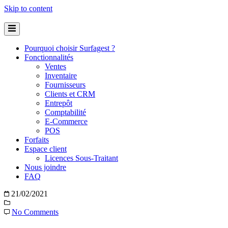
Skip to content
Pourquoi choisir Surfagest ?
Fonctionnalités
Ventes
Inventaire
Fournisseurs
Clients et CRM
Entrepôt
Comptabilité
E-Commerce
POS
Forfaits
Espace client
Licences Sous-Traitant
Nous joindre
FAQ
21/02/2021
No Comments