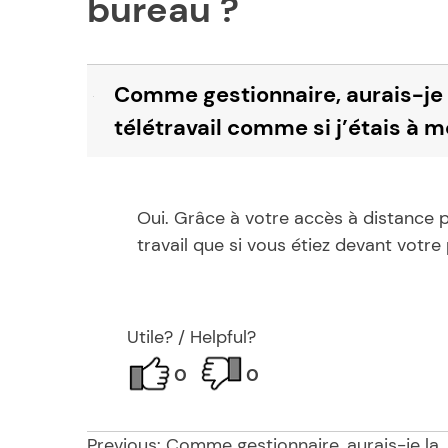
bureau ?
Comme gestionnaire, aurais-je la
B
télétravail comme si j’étais à 
Oui. Grâce à votre accès à distance 
travail que si vous étiez devant votre
Utile? / Helpful?
0
0
Previous:
Comme gestionnaire, aurais-je la