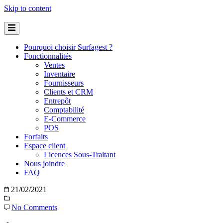
Skip to content
Pourquoi choisir Surfagest ?
Fonctionnalités
Ventes
Inventaire
Fournisseurs
Clients et CRM
Entrepôt
Comptabilité
E-Commerce
POS
Forfaits
Espace client
Licences Sous-Traitant
Nous joindre
FAQ
21/02/2021
No Comments